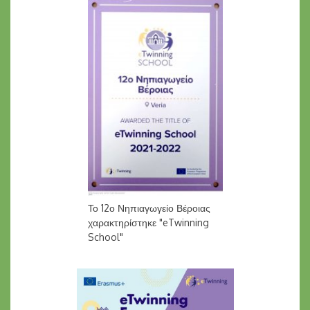
Το 12ο Νηπιαγωγείο Βέροιας
χαρακτηρίστηκε "eTwinning
School"