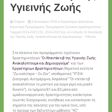
Υγιεινής Ζωής
12nipver
6 Ιανουαρίου 2025
in
Εργαστήρια Δεξιοτήτων
,
Καινοτόμα Προγράμματα
,
Προγράμματα Σχολικών Δραστηριοτήτων
Tagged
2024-2025 ESC
,
2024-2025 ΕΔ
,
eco schools
,
Οι Ντεντέκτιβ
της Υγιεινής Ζωής: Ανακαλύπτουμε και Δημιουργούμε
- 1 Minute
Στα πλαίσια του προγράμματος σχολικών
δραστηριοτήτων “
Οι Ντεντέκτιβ της Υγιεινής Ζωής:
Ανακαλύπτουμε και Δημιουργούμε”
και των
Εργαστηρίων Δραστηριοτήτων
(θεματική ενότητα
“Ζω καλύτερα – Ευ Ζην”, υποθεματική “ΥΓΕΙΑ:
Διατροφή- Αυτομέριμνα, Ασφάλεια” “Οι ντετέκτιβ
ανακαλύπτουν το μυστικό για σώμα γερό και μυαλό
δυνατό”)
, τα τμήματα Β1 και Β2 μέσα από
ομαδοσυνεργατικές δραστηριότητες κατέκτησαν
σωστές διατροφικές συνήθειες και κατανόησαν τη
σημασία της άσκησης για την υγεία τους, υπό
το πρίσμα των δεξιοτήτων μάθησης “4C”