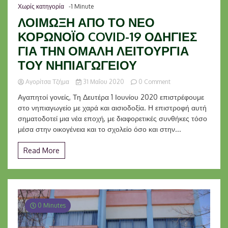
Χωρίς κατηγορία
-1 Minute
ΛΟΙΜΩΞΗ ΑΠΟ ΤΟ ΝΕΟ
ΚΟΡΩΝΟΪΟ COVID-19 ΟΔΗΓΙΕΣ
ΓΙΑ ΤΗΝ ΟΜΑΛΗ ΛΕΙΤΟΥΡΓΙΑ
ΤΟΥ ΝΗΠΙΑΓΩΓΕΙΟΥ
on
Αγορίτσα Τζήμα
31 Μαΐου 2020
0 Comment
ΛΟΙΜΩΞΗ
Αγαπητοί γονείς, Τη Δευτέρα 1 Ιουνίου 2020 επιστρέφουμε
ΑΠΟ
στο νηπιαγωγείο με χαρά και αισιοδοξία. Η επιστροφή αυτή
ΤΟ
σηματοδοτεί μια νέα εποχή, με διαφορετικές συνθήκες τόσο
ΝΕΟ
ΚΟΡΩΝΟΪΟ
μέσα στην οικογένεια και το σχολείο όσο και στην...
COVID-
19
Read More
ΟΔΗΓΙΕΣ
ΓΙΑ
ΤΗΝ
ΟΜΑΛΗ
ΛΕΙΤΟΥΡΓΙΑ
ΤΟΥ
0 Minutes
ΝΗΠΙΑΓΩΓΕΙΟΥ