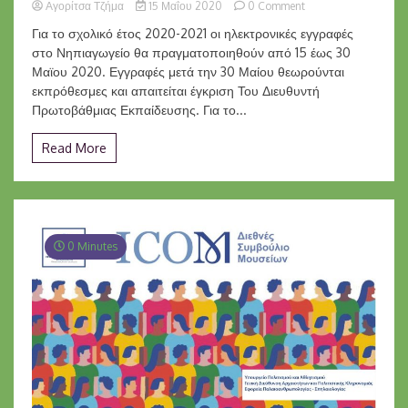
on
Αγορίτσα Τζήμα
15 Μαΐου 2020
0 Comment
ΕΓΓΡΑΦΕΣ
Για το σχολικό έτος 2020-2021 οι ηλεκτρονικές εγγραφές
ΜΑΘΗΤΩΝ/
στο Νηπιαγωγείο θα πραγματοποιηθούν από 15 έως 30
ΤΡΙΩΝ
Μαϊου 2020. Εγγραφές μετά την 30 Μαίου θεωρούνται
ΣΤΑ
ΝΗΠΙΑΓΩΓΕΙΑ
εκπρόθεσμες και απαιτείται έγκριση Του Διευθυντή
ΓΙΑ
Πρωτοβάθμιας Εκπαίδευσης. Για το...
ΤΟ
ΣΧΟΛΙΚΟ
Read More
ΕΤΟΣ
2020-
2021
0 Minutes