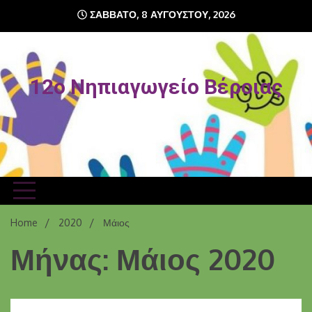
Skip
ΣΆΒΒΑΤΟ, 8 ΑΥΓΟΎΣΤΟΥ, 2026
to
content
12o Νηπιαγωγείο Βέροιας
Home
2020
Μάιος
Μήνας: Μάιος 2020