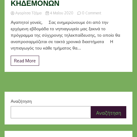
ΚΗΔΕΜΟΝΩΝ
on
Αγορίτσα Τζήμα
4 Μαΐου 2020
0 Comment
ΕΝΗΜΕΡΩΣΗ
Αγαπητοί γονείς, Σας ενημερώνουμε ότι από την
ΓΟΝΕΩΝ
ερχόμενη εβδομάδα το νηπιαγωγείο μας ξεκινά το
ΚΑΙ
πρόγραμμα της σύγχρονης τηλεκπαίδευσης, το οποίο θα
ΚΗΔΕΜΟΝΩΝ
αναπροσαρμόζεται σε τακτά χρονικά διαστήματα Η
νηπιαγωγός του κάθε τμήματος θα...
Read More
Αναζήτηση
Αναζήτηση