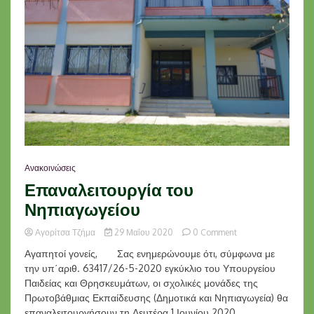
Ανακοινώσεις
Επαναλειτουργία του
Νηπιαγωγείου
on
Αγορίτσα Τζήμα
29 Μαΐου 2020
0 Comment
Επαναλειτουργία
Αγαπητοί γονείς, Σας ενημερώνουμε ότι, σύμφωνα με
του
την υπ΄αριθ. 63417/26-5-2020 εγκύκλιο του Υπουργείου
Νηπιαγωγείου
Παιδείας και Θρησκευμάτων, οι σχολικές μονάδες της
Πρωτοβάθμιας Εκπαίδευσης (Δημοτικά και Νηπιαγωγεία) θα
επαναλειτουργήσουν τη Δευτέρα 1 Ιουνίου 2020. ...