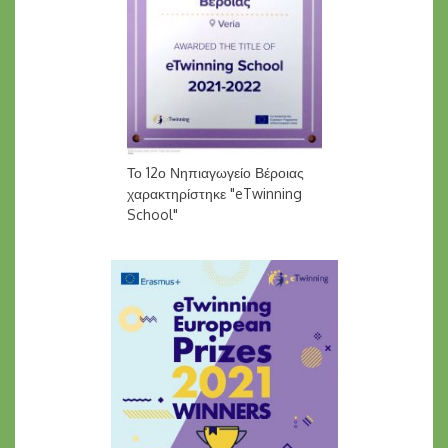
Το 12ο Νηπιαγωγείο Βέροιας
χαρακτηρίστηκε "eTwinning
School"