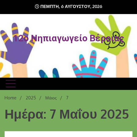
Skip
ΠΈΜΠΤΗ, 6 ΑΥΓΟΎΣΤΟΥ, 2026
to
content
12o Νηπιαγωγείο Βέροιας
Home
2025
Μάιος
7
Ημέρα: 7 Μαΐου 2025