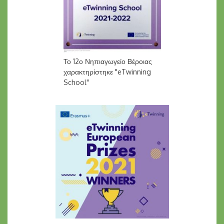
Το 12ο Νηπιαγωγείο Βέροιας
χαρακτηρίστηκε "eTwinning
School"