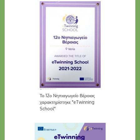
Το 12ο Νηπιαγωγείο Βέροιας
χαρακτηρίστηκε "eTwinning
School"