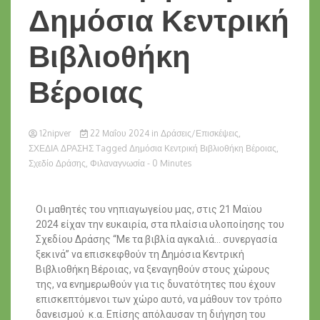
Δημόσια Κεντρική
Βιβλιοθήκη
Βέροιας
12nipver
22 Μαΐου 2024
in
Δράσεις/Επισκέψεις
,
ΣΧΕΔΙΑ ΔΡΑΣΗΣ
Tagged
Δημόσια Κεντρική Βιβλιοθήκη Βέροιας
,
Σχεδίο Δράσης
,
Φιλαναγνωσία
- 0 Minutes
Οι μαθητές του νηπιαγωγείου μας, στις 21 Μαϊου
2024 είχαν την ευκαιρία, στα πλαίσια υλοποίησης του
Σχεδίου Δράσης “Με τα βιβλία αγκαλιά… συνεργασία
ξεκινά” να επισκεφθούν τη Δημόσια Κεντρική
Βιβλιοθήκη Βέροιας, να ξεναγηθούν στους χώρους
της, να ενημερωθούν για τις δυνατότητες που έχουν
επισκεπτόμενοι των χώρο αυτό, να μάθουν τον τρόπο
δανεισμού κ.α. Επίσης απόλαυσαν τη διήγηση του