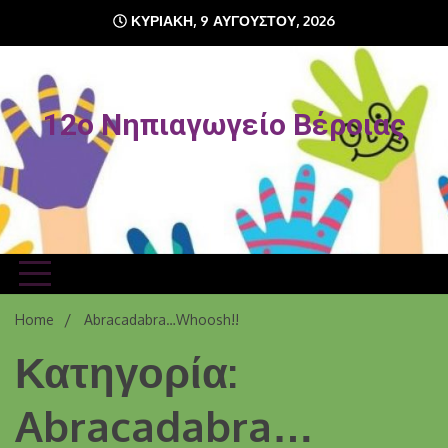
Skip
ΚΥΡΙΑΚΉ, 9 ΑΥΓΟΎΣΤΟΥ, 2026
to
content
12o Νηπιαγωγείο Βέροιας
Home
Abracadabra…Whoosh!!
Κατηγορία:
Abracadabra…