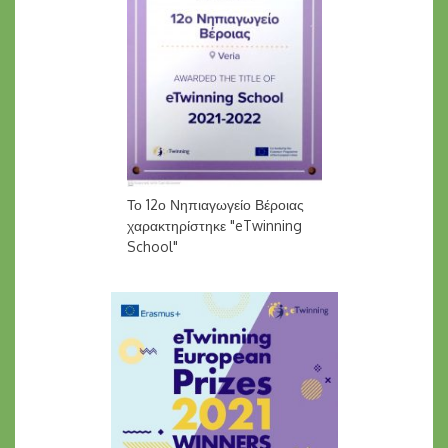
Το 12ο Νηπιαγωγείο Βέροιας
χαρακτηρίστηκε "eTwinning
School"