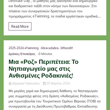
Dinosaur Day”, οι μαθητές μας ξεκίνησαν ένα δημιουργικό
και διαδραστικό ταξίδι στον κόσμο των δεινοσαύρων. Στο
πλαίσιο των συνεργατικών δραστηριοτήτων του
προγράμματος eTwinning, τα παιδιά εργάστηκαν ομαδικά,...
Read More
2025-2026 eTwinning
Abracadabra...Whoosh!!
Δράσεις/Επισκέψεις
-0 Minutes
Μια «Ροζ» Περιπέτεια: Το
Νηπιαγωγείο μας στις
Ανθισμένες Ροδακινιές!
Δήμητρα Γιάγκογλου
20 Μαρτίου 2026
Με μεγάλη χαρά και δημιουργική διάθεση, το Νηπιαγωγείο
μας συμμετείχε φέτος στη δράση «Ανθισμένες Ροδακινιές»,
μια πρωτοβουλία του Τουριστικού Ομίλου Βέροιας (ΤΟΒ) σε
συνεργασία με τη Διεύθυνση Πρωτοβάθμιας Εκπαίδευσης