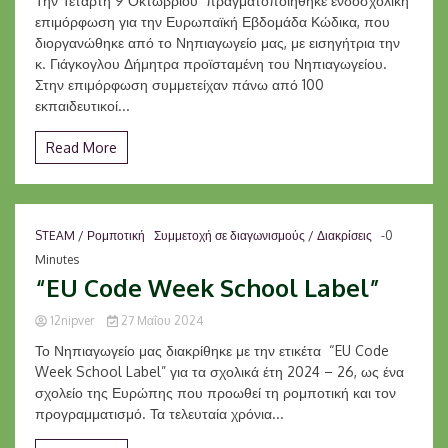
Την Τετάρτη 9 Οκτωβρίου πραγματοποιήθηκε ενδοσχολική
επιμόρφωση για την Ευρωπαϊκή Εβδομάδα Κώδικα, που
διοργανώθηκε από το Νηπιαγωγείο μας, με εισηγήτρια την
κ. Γιάγκογλου Δήμητρα προϊσταμένη του Νηπιαγωγείου.
Στην επιμόρφωση συμμετείχαν πάνω από 100
εκπαιδευτικοί...
Read More
STEAM / Ρομποτική
Συμμετοχή σε διαγωνισμούς / Διακρίσεις
-0
Minutes
“EU Code Week School Label”
12nipver
27 Μαΐου 2024
Το Νηπιαγωγείο μας διακρίθηκε με την ετικέτα “EU Code
Week School Label” για τα σχολικά έτη 2024 – 26, ως ένα
σχολείο της Ευρώπης που προωθεί τη ρομποτική και τον
προγραμματισμό. Τα τελευταία χρόνια...