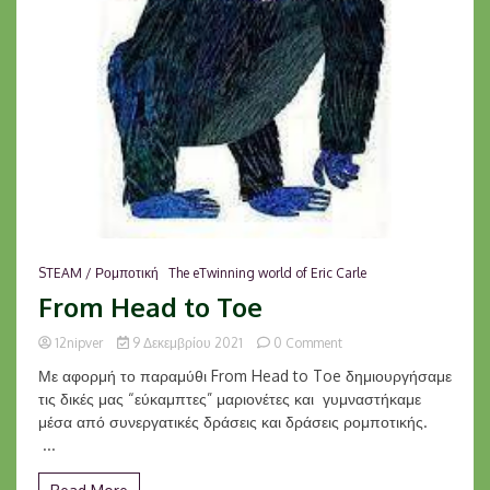
STEAM / Ρομποτική
The eTwinning world of Eric Carle
From Head to Toe
on
12nipver
9 Δεκεμβρίου 2021
0 Comment
From
Με αφορμή το παραμύθι From Head to Toe δημιουργήσαμε
Head
τις δικές μας “εύκαμπτες” μαριονέτες και γυμναστήκαμε
to
μέσα από συνεργατικές δράσεις και δράσεις ρομποτικής.
Toe
...