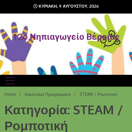
Skip
ΚΥΡΙΑΚΉ, 9 ΑΥΓΟΎΣΤΟΥ, 2026
to
content
12o Νηπιαγωγείο Βέροιας
Home
Καινοτόμα Προγράμματα
STEAM / Ρομποτική
Κατηγορία: STEAM /
Ρομποτική