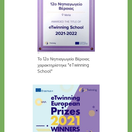
Το 12ο Νηπιαγωγείο Βέροιας
χαρακτηρίστηκε "eTwinning
School"