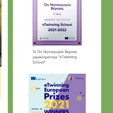
Το 12ο Νηπιαγωγείο Βέροιας
χαρακτηρίστηκε "eTwinning
School"