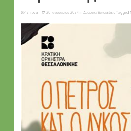
12nipver
20 Ιανουαρίου 2024
in
Δράσεις/Επισκέψεις
Tagged