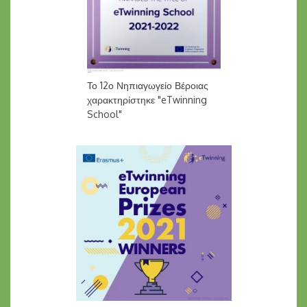
Το 12ο Νηπιαγωγείο Βέροιας
χαρακτηρίστηκε "eTwinning
School"