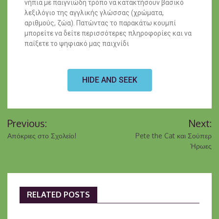
νήπια με παιγνιώδη τρόπο να κατακτήσουν βασικό
λεξιλόγιο της αγγλικής γλώσσας (χρώματα,
αριθμούς, ζώα). Πατώντας το παρακάτω κουμπί
μπορείτε να δείτε περισσότερες πληροφορίες και να
παίξετε το ψηφιακό μας παιχνίδι
HIDE AND SEEK
Previous:
Next:
Απόκριες στο Σχολείο!
Pete the Cat και Σούπερ
Ήρωες
RELATED POSTS