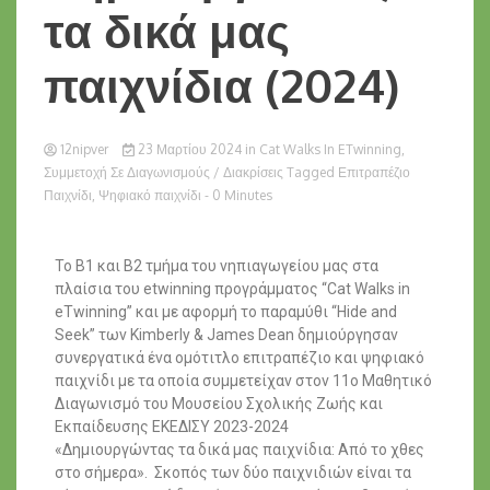
τα δικά μας
παιχνίδια (2024)
12nipver
23 Μαρτίου 2024
in
Cat Walks In ETwinning
,
Συμμετοχή Σε Διαγωνισμούς / Διακρίσεις
Tagged
Επιτραπέζιο
Παιχνίδι
,
Ψηφιακό παιχνίδι
- 0 Minutes
Το Β1 και Β2 τμήμα του νηπιαγωγείου μας στα
πλαίσια του etwinning προγράμματος “Cat Walks in
eTwinning” και με αφορμή το παραμύθι “Hide and
Seek” των Kimberly & James Dean
δημιούργησαν
συνεργατικά ένα ομότιτλο επιτραπέζιο και ψηφιακό
παιχνίδι με τα οποία συμμετείχαν στον 11ο Μαθητικό
Διαγωνισμό του Μουσείου Σχολικής Ζωής και
Εκπαίδευσης ΕΚΕΔΙΣΥ 2023-2024
«Δημιουργώντας τα δικά μας παιχνίδια: Από το χθες
στο σήμερα». Σκοπός των δύο παιχνιδιών είναι τα