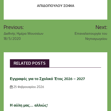
ΑΠΙΔΟΠΟΥΛΟΥ ΣΟΦΙΑ
Πλοήγηση
Previous:
Next:
άρθρων
Διεθνής Ημέρα Μουσείων
Επαναλειτουργία του
18/5/2020
Νηπιαγωγείου
RELATED POSTS
Εγγραφές για το Σχολικό Έτος 2026 – 2027
25 Φεβρουαρίου 2026
Η αύλη μας… αλλιώς!