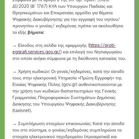
Δ1/2020 (Β΄ 1767) ΚΥΑ των Υπουργών Παιδείας και
Θρησκευμάτων και Επικρατείας αρμόδιο για θέματα
Ψηφιακής Διακυβέρνησης για την εγγραφή του νηπίου/
προνηπίου ο γονέας/ κηδεμόνας πρέπει να ακολουθήσει
τα εξής
βήματα
:
→ Είσοδος στη σελίδα της εφαρμογής (
https://proti-
eggrafi.services.gov.gr/
) και επιλογή του Νηπιαγωγείου
στο οποίο ανήκει σύμφωνα με τη διεύθυνση κατοικίας του.
→ Χρήση κωδικών: Οι γονείς/κηδεμόνες, κατά την είσοδό
τους στην ηλεκτρονική Υπηρεσία «Πρώτη Εγγραφή» της
Ενιαίας Ψηφιακής Πύλης (gov.gr) αυθεντικοποιούνται με
την χρήση των κωδικών-διαπιστευτηρίων της Γενικής
Γραμματείας Πληροφοριακών Συστημάτων Δημόσιας
Διοίκησης του Υπουργείου Ψηφιακής Διακυβέρνησης
(taxisnet).
→ Συμπλήρωση στοιχείων επικοινωνίας: Κατά την είσοδό
του στο σύστημα, ο γονέας/κηδεμόνας συμπληρώνει τα
στοιχεία ηλεκτρονικού ταχυδρομείου (προαιρετικά) και