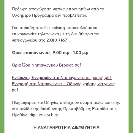
Πρόωρη αποχώρηση νηπίων/προνηπίων από το
Ολοήμερο Πρόγραμμα δεν προβλέπεται.
Για οποιαδήποτε διευκρίνιση παρακαλούμε να
επικοινωνείτε τηλεφωνικά με τη Διευθύντρια του
νηπιαγωγείου στο
23310 71671
.
Ώρες επικοινωνίας: 9.00 π.μ.- 1.00 μ.μ.
Όρια 12ου Νηπιαγωγείου Βέροιας pdf
Εγκύκλιος Εγγραφών στα Νηπιαγωγεία σε μορφή pdf
Εγγραφή στα Νηπιαγωγεία – Οδηγός χρήσης για γονείς
pdf
Πληροφορίες και Οδηγίες υπάρχουν αναρτημένες και στην
ιστοσελίδα της Διεύθυνσης Πρωτοβάθμιας Εκπαίδευσης
Ημαθίας dipe.ima.sch.gr .
Η ΑΝΑΠΛΗΡΩΤΡΙΑ ΔΙΕΥΘΥΝΤΡΙΑ