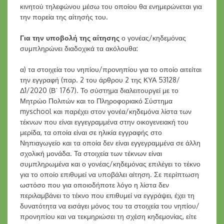
κινητού τηλεφώνου μέσω του οποίου θα ενημερώνεται για
την πορεία της αίτησής του.
Για την υποβολή της αίτησης
ο γονέας/κηδεμόνας
συμπληρώνει διαδοχικά τα ακόλουθα:
α) τα στοιχεία του νηπίου/προνηπίου για το οποίο αιτείται
την εγγραφή (παρ. 2 του άρθρου 2 της ΚΥΑ 53128/
Δ1/2020 (Β΄ 1767). Το σύστημα διαλειτουργεί με το
Μητρώο Πολιτών και το Πληροφοριακό Σύστημα
myschool και παρέχει στον γονέα/κηδεμόνα λίστα των
τέκνων που είναι εγγεγραμμένα στην οικογενειακή του
μερίδα, τα οποία είναι σε ηλικία εγγραφής στο
Νηπιαγωγείο και τα οποία δεν είναι εγγεγραμμένα σε άλλη
σχολική μονάδα. Τα στοιχεία των τέκνων είναι
συμπληρωμένα και ο γονέας/κηδεμόνας επιλέγει το τέκνο
για το οποίο επιθυμεί να υποβάλει αίτηση. Σε περίπτωση
ωστόσο που για οποιοδήποτε λόγο η λίστα δεν
περιλαμβάνει το τέκνο που επιθυμεί να εγγράψει, έχει τη
δυνατότητα να εισάγει μόνος του τα στοιχεία του νηπίου/
προνηπίου και να τεκμηριώσει τη σχέση κηδεμονίας, είτε