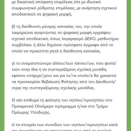
με δικαστική απόφαση επιμέλειας είτε με ιδιωτικό
συμφωνητικό ρύθμισης επιμέλειας, με ανάρτηση σχετικού
αποδεικτικού σε ψηφιακή μορφή,
β) τη διεύθυνση μόνιμης κατοικίας του, την οποία
τεκμηριώνει αναρτώντας σε ψηφιακή μορφή εγγράφου
σχετικό αποδεικτικό, όπως λογαριασμό ΔΕΚΟ, μισθωτήριο
συμβόλαιο, ή άλλο δημόσιο πρόσφατο έγγραφο από το
οποίο να προκύπτει ρητά η διεύθυνση κατοικίας,
γ) το ονοματεπώνυμο άλλου/λων τέκνου/ων, που φοιτά/
τούν στην ίδια ή σε συστεγαζόμενη σχολική μονάδα,
εφόσον υπάρχει/χουν και για το/τα οποίο/α θα χρειαστεί
να προσκομίσει Βεβαίωση Φοίτησης από τον Διευθυντή/
ντρια της συστεγαζόμενης σχολικής μονάδας.
δ) εάν επιθυμεί τη φοίτηση του νηπίου/προνηπίου στο
Προαιρετικό Ολοήμερο πρόγραμμα ή/και στο Τμήμα
Πρόωρης Υποδοχής,
ε) τα στοιχεία των συνοδών των νηπίων/προνηπίων κατά
την προσέλευση και αποχώρηση τους από τη σχολική