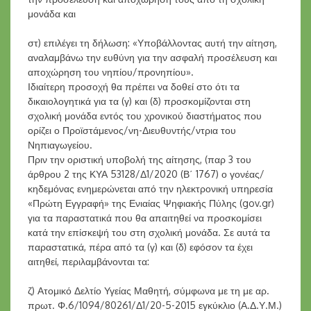
μονάδα και
στ) επιλέγει τη δήλωση: «Υποβάλλοντας αυτή την αίτηση,
αναλαμβάνω την ευθύνη για την ασφαλή προσέλευση και
αποχώρηση του νηπίου/προνηπίου».
Ιδιαίτερη προσοχή θα πρέπει να δοθεί στο ότι τα
δικαιολογητικά για τα (γ) και (δ) προσκομίζονται στη
σχολική μονάδα εντός του χρονικού διαστήματος που
ορίζει ο Προϊστάμενος/νη-Διευθυντής/ντρια του
Νηπιαγωγείου.
Πριν την οριστική υποβολή της αίτησης, (παρ 3 του
άρθρου 2 της ΚΥΑ 53128/Δ1/2020 (Β΄ 1767) ο γονέας/
κηδεμόνας ενημερώνεται από την ηλεκτρονική υπηρεσία
«Πρώτη Εγγραφή» της Ενιαίας Ψηφιακής Πύλης (gov.gr)
για τα παραστατικά που θα απαιτηθεί να προσκομίσει
κατά την επίσκεψή του στη σχολική μονάδα. Σε αυτά τα
παραστατικά, πέρα από τα (γ) και (δ) εφόσον τα έχει
αιτηθεί, περιλαμβάνονται τα:
ζ) Ατομικό Δελτίο Υγείας Μαθητή, σύμφωνα με τη με αρ.
πρωτ. Φ.6/1094/80261/Δ1/20-5-2015 εγκύκλιο (Α.Δ.Υ.Μ.)