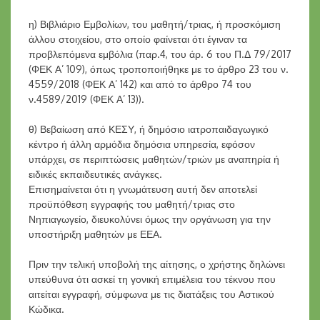
η) Βιβλιάριο Εμβολίων, του μαθητή/τριας, ή προσκόμιση
άλλου στοιχείου, στο οποίο φαίνεται ότι έγιναν τα
προβλεπόμενα εμβόλια (παρ.4, του άρ. 6 του Π.Δ 79/2017
(ΦΕΚ Α’ 109), όπως τροποποιήθηκε με το άρθρο 23 του ν.
4559/2018 (ΦΕΚ Α’ 142) και από το άρθρο 74 του
ν.4589/2019 (ΦΕΚ Α’ 13)).
θ) Βεβαίωση από ΚΕΣΥ, ή δημόσιο ιατροπαιδαγωγικό
κέντρο ή άλλη αρμόδια δημόσια υπηρεσία, εφόσον
υπάρχει, σε περιπτώσεις μαθητών/τριών με αναπηρία ή
ειδικές εκπαιδευτικές ανάγκες.
Επισημαίνεται ότι η γνωμάτευση αυτή δεν αποτελεί
προϋπόθεση εγγραφής του μαθητή/τριας στο
Νηπιαγωγείο, διευκολύνει όμως την οργάνωση για την
υποστήριξη μαθητών με ΕΕΑ.
Πριν την τελική υποβολή της αίτησης, ο χρήστης δηλώνει
υπεύθυνα ότι ασκεί τη γονική επιμέλεια του τέκνου που
αιτείται εγγραφή, σύμφωνα με τις διατάξεις του Αστικού
Κώδικα.