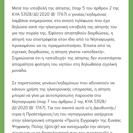
Μετά την υποβολή της αίτησης, (παρ 5 του άρθρου 2 της
ΚΥΑ 53128/Δ1/2020 (Β΄ 1767) ο γονέας/κηδεμόνας
λαμβάνει ενημερώσεις στο κινητό τηλέφωνο που έχει
δηλώσει κατά την ηλεκτρονική υποβολή της αίτησής του
για την πορεία της. Εφόσον απαιτηθούν διορθώσεις, η
αίτησή του επιστρέφεται στον ίδιο από το Νηπιαγωγείο,
προκειμένου να τις πραγματοποιήσει. Έπειτα από τις
σχετικές διορθώσεις, η αίτηση γίνεται «αποδεκτή».
Σημειώνεται ότι η «αποδοχή» της αίτησης δεν συνεπάγεται
απαραίτητα φοίτηση του νηπίου στη δηλωθείσα σχολική
μονάδα.
Σε περιπτώσεις γονέων/κηδεμόνων που αδυνατούν να
κάνουν χρήση της ηλεκτρονικής υπηρεσίας, η αίτηση
μπορεί να γίνει με αυτοπρόσωπη παρουσία στο
Νηπιαγωγείο (παρ 7 του άρθρου 2 της ΚΥΑ 53128/
Δ1/2020 (Β΄ 1767). Για τον σκοπό αυτό ο/η Διευθυντής/
ντρια ή Προϊστάμενος/νη του νηπιαγωγείου εισέρχεται
στην ηλεκτρονική υπηρεσία «Πρώτη Εγγραφή» της Ενιαίας
Ψηφιακής Πύλης (gov.gr) και καταχωρίζει την αίτηση
σύμφωνα με τα δικαιολογητικά που του προσκομίζει ο