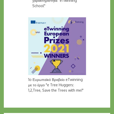
χαρακτηρίστηκε "eTwinning
School"
1o Ευρωπαϊκό Βραβείο eTwinning
με το έργο "e Tree Huggers:
1,2,Tree, Save the Trees with me!"