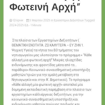
Φωτεινή Αρχή”
12nipver
5 Μαρτίου 2025
in
Εργαστήρια Δεξιοτήτων
Tagged
2024-2025 ΕΔ
- 1 Minute
Στα πλαίσια των Εργαστηρίων Δεξιοτήτων (
ΘΕΜΑΤΙΚΗ ΕΝΟΤΗΤΑ: ΖΩ ΚΑΛΥΤΕΡΑ – ΕΥ ΖΗΝ 1.
Ψυχική Υγεία) τα νήπια του Β3 τμήματος του
νηπιαγωγείου μας υλοποίησαν το πρόγραμμα « “Κάθε
αλλαγή μια φωτεινή αρχή!” Μικρές ηλιαχτίδες
ενδυνάμωσης και φροντίδας μέσα από το…
παράθυρο» Κοινωνικό-συναισθηματική υποστήριξη
μαθητών/τριών για την ομαλή μετάβαση στο
Νηπιαγωγείο και στην Α΄ Δημοτικού). Το πρόγραμμα
«Κάθε αλλαγή μία φωτεινή αρχή!» αποτελεί μία
δομημένη εκπαιδευτική παρέμβαση στο πλαίσιο των
εργαστηρίων καλλιέργειας δεξιοτήτων, για την
κοινωνικό-συναισθηματική υποστήριξη και
ενδυνάμωση μαθητών πρώιμης παιδικής και