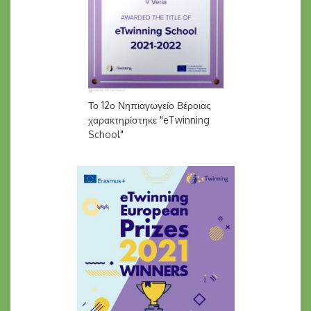
Το 12ο Νηπιαγωγείο Βέροιας
χαρακτηρίστηκε "eTwinning
School"