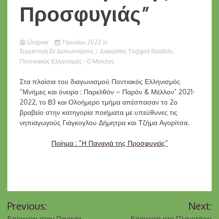
Προσφυγιάς”
12nipver
7 Ιουνίου 2022
in
Συμμετοχή Σε Διαγωνισμούς / Διακρίσεις
Tagged
Βραβείο
,
Ποντικακός Ελληνισμός
- 0 Minutes
Στα πλαίσια του διαγωνισμού Ποντιακός Ελληνισμός
“Μνήμες και όνειρα : Παρελθόν – Παρόν & Μέλλον” 2021-
2022, το Β3 και Ολοήμερο τμήμα απέσπασαν το 2ο
βραβείο στην κατηγορία ποιήματα με υπεύθυνες τις
νηπιαγωγούς Γιάγκογλου Δήμητρα και Τζήμα Αγορίτσα.
Ποίημα : “Η Παναγιά της Προσφυγιάς”
Πλοήγηση
Previous:
Next:
άρθρων
Επίσκεψη στην Παναγία
Επίσκεψη στο Πλανητάριο