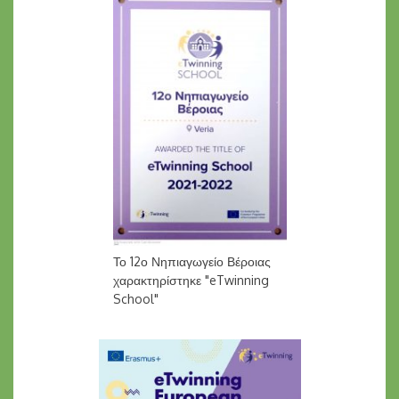
Το 12ο Νηπιαγωγείο Βέροιας
χαρακτηρίστηκε "eTwinning
School"