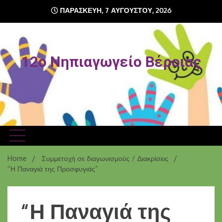
Skip
ΠΑΡΑΣΚΕΥΉ, 7 ΑΥΓΟΎΣΤΟΥ, 2026
to
content
12o Νηπιαγωγείο Βέροιας
Home
Συμμετοχή σε διαγωνισμούς / Διακρίσεις
“Η Παναγιά της Προσφυγιάς”
“Η Παναγιά της