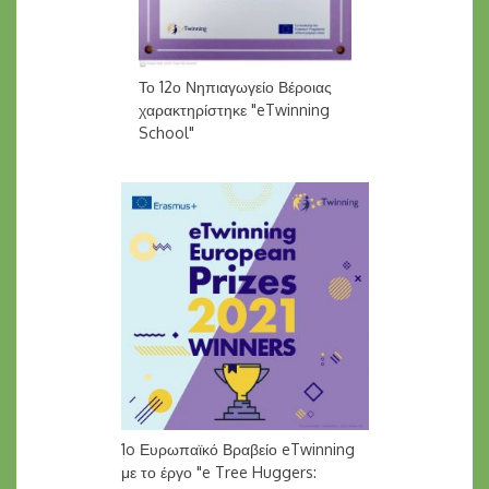
Το 12ο Νηπιαγωγείο Βέροιας
χαρακτηρίστηκε "eTwinning
School"
1o Ευρωπαϊκό Βραβείο eTwinning
με το έργο "e Tree Huggers: