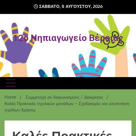
Skip
ΣΆΒΒΑΤΟ, 8 ΑΥΓΟΎΣΤΟΥ, 2026
to
content
12o Νηπιαγωγείο Βέροιας
Home
Συμμετοχή σε διαγωνισμούς / Διακρίσεις
Καλές Πρακτικές σχολικών μονάδων – Σχεδιασμός και υλοποίηση
σχεδίων δράσης
Καλές Πρακτικές