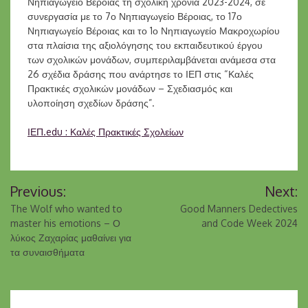
Νηπιαγωγείο Βέροιας τη σχολική χρονιά 2023-2024, σε
συνεργασία με το 7ο Νηπιαγωγείο Βέροιας, το 17ο
Νηπιαγωγείο Βέροιας και το 1ο Νηπιαγωγείο Μακροχωρίου
στα πλαίσια της αξιολόγησης του εκπαιδευτικού έργου
των σχολικών μονάδων, συμπεριλαμβάνεται ανάμεσα στα
26 σχέδια δράσης που ανάρτησε το ΙΕΠ στις “Καλές
Πρακτικές σχολικών μονάδων – Σχεδιασμός και
υλοποίηση σχεδίων δράσης”.
ΙΕΠ.edu : Καλές Πρακτικές Σχολείων
Πλοήγηση
Previous:
Next:
άρθρων
The Wolf who wanted to
Good Manners Dedectives
master his emotions – Ο
and Code Week 2024
λύκος Ζαχαρίας μαθαίνει για
τα συναισθήματα