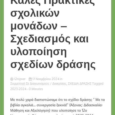
σχολικών
μονάδων –
Σχεδιασμός και
υλοποίηση
σχεδίων δράσης
12nipver
17 Νοεμβρίου 2024
in
Συμμετοχή Σε Διαγωνισμούς / Διακρίσεις
,
ΣΧΕΔΙΑ ΔΡΑΣΗΣ
Tagged
2023-2024
- 0 Minutes
Με πολύ χαρά διαπιστώσαμε ότι το σχέδιο δράσης ” Με τα
βιβλία αγκαλιά… συνεργασία ξεκινά!” (Άξονας: Διδασκαλία-
Μάθηση και Αξιολόγηση) που υλοποίησε το 12ο