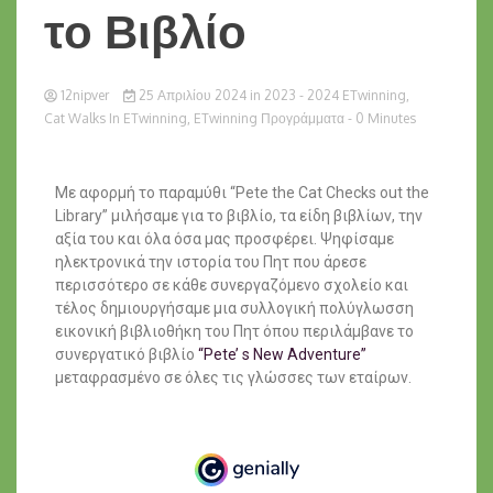
το Βιβλίο
12nipver
25 Απριλίου 2024
in
2023 - 2024 ETwinning
,
Cat Walks In ETwinning
,
ETwinning Προγράμματα
- 0 Minutes
Με αφορμή το παραμύθι “Pete the Cat Checks out the
Library” μιλήσαμε για το βιβλίο, τα είδη βιβλίων, την
αξία του και όλα όσα μας προσφέρει. Ψηφίσαμε
ηλεκτρονικά την ιστορία του Πητ που άρεσε
περισσότερο σε κάθε συνεργαζόμενο σχολείο και
τέλος δημιουργήσαμε μια συλλογική πολύγλωσση
εικονική βιβλιοθήκη του Πητ όπου περιλάμβανε το
συνεργατικό βιβλίο
“Pete’ s New Adventure”
μεταφρασμένο σε όλες τις γλώσσες των εταίρων.