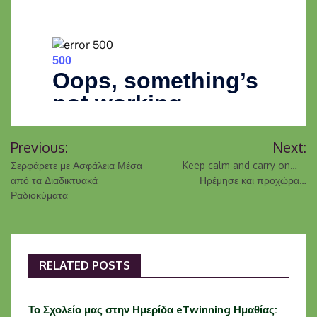
Previous:
Next:
Σερφάρετε με Ασφάλεια Μέσα
Keep calm and carry on… –
από τα Διαδικτυακά
Ηρέμησε και προχώρα…
Ραδιοκύματα
RELATED POSTS
Το Σχολείο μας στην Ημερίδα eTwinning Ημαθίας: