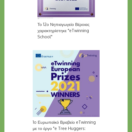
Το 12ο Νηπιαγωγείο Βέροιας
χαρακτηρίστηκε "eTwinning
School"
1o Ευρωπαϊκό Βραβείο eTwinning
με το έργο "e Tree Huggers: