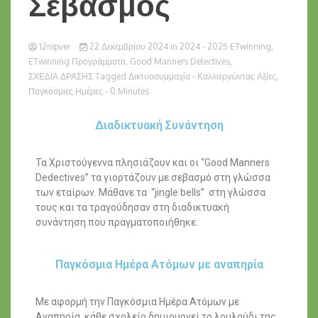
Σεβασμός
12nipver
22 Δεκεμβρίου 2024
in
2024 - 2025 ETwinning
,
ETwinning Προγράμματα
,
Good Manners Detectives
,
ΣΧΕΔΙΑ ΔΡΑΣΗΣ
Tagged
Δικτυοσυμμαχία - Καλλιεργώντας Αξίες
,
Παγκόσμιες Ημέρες
- 0 Minutes
Διαδικτυακή Συνάντηση
Τα Χριστούγεννα πλησιάζουν και οι “Good Manners
Dedectives” τα γιορτάζουν με σεβασμό στη γλώσσα
των εταίρων. Μάθανε τα “jingle bells” στη γλώσσα
τους και τα τραγούδησαν στη διαδικτυακή
συνάντηση που πραγματοποιήθηκε.
Παγκόσμια Ημέρα Ατόμων με αναπηρία
Με αφορμή την Παγκόσμια Ημέρα Ατόμων με
Αναπηρία, κάθε σχολείο δημιουργεί το λουλούδι της