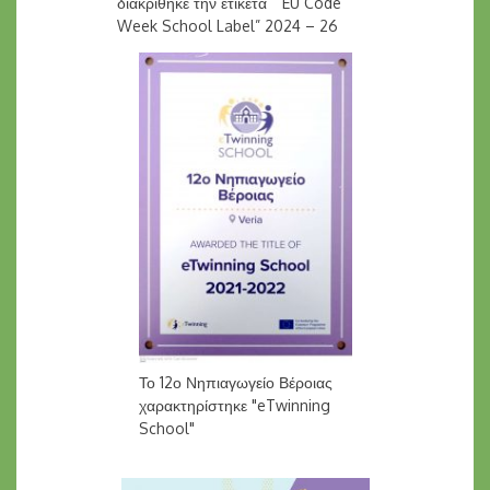
διακρίθηκε την ετικέτα “EU Code
Week School Label” 2024 – 26
Το 12ο Νηπιαγωγείο Βέροιας
χαρακτηρίστηκε "eTwinning
School"