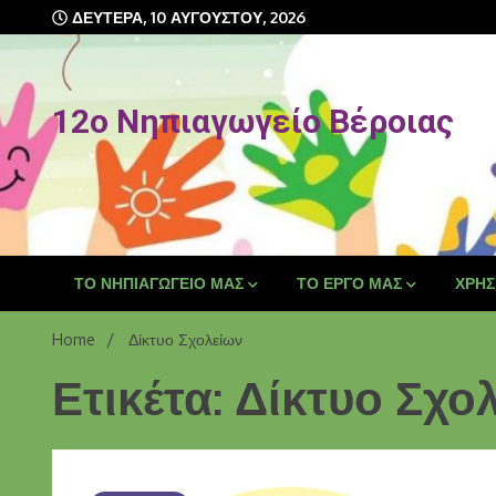
Skip
ΔΕΥΤΈΡΑ, 10 ΑΥΓΟΎΣΤΟΥ, 2026
to
content
12o Νηπιαγωγείο Βέροιας
ΤΟ ΝΗΠΙΑΓΩΓΕΊΟ ΜΑΣ
ΤΟ ΈΡΓΟ ΜΑΣ
ΧΡΉΣ
Home
Δίκτυο Σχολείων
Ετικέτα: Δίκτυο Σχο