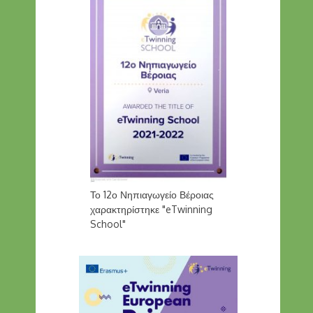
Το 12ο Νηπιαγωγείο Βέροιας
χαρακτηρίστηκε "eTwinning
School"