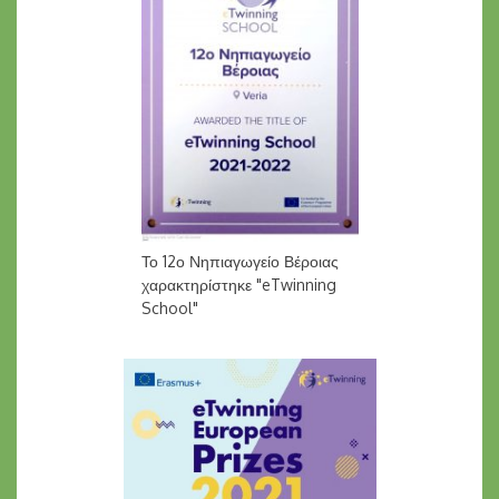
Το 12ο Νηπιαγωγείο Βέροιας
χαρακτηρίστηκε "eTwinning
School"