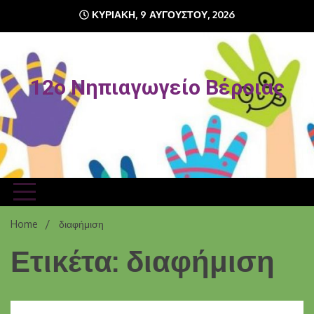
Skip
ΚΥΡΙΑΚΉ, 9 ΑΥΓΟΎΣΤΟΥ, 2026
to
content
12o Νηπιαγωγείο Βέροιας
Home
διαφήμιση
Ετικέτα: διαφήμιση