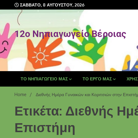
Skip
ΣΆΒΒΑΤΟ, 8 ΑΥΓΟΎΣΤΟΥ, 2026
to
content
12o Νηπιαγωγείο Βέροιας
ΤΟ ΝΗΠΙΑΓΩΓΕΊΟ ΜΑΣ
ΤΟ ΈΡΓΟ ΜΑΣ
ΧΡΉΣ
Home
Διεθνής Ημέρα Γυναικών και Κοριτσιών στην Επιστή
Ετικέτα: Διεθνής Η
Επιστήμη