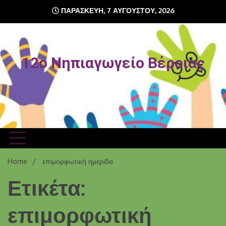
Skip
ΠΑΡΑΣΚΕΥΉ, 7 ΑΥΓΟΎΣΤΟΥ, 2026
to
content
12o Νηπιαγωγείο Βέροιας
Home
επιμορφωτική ημερίδα
Ετικέτα:
επιμορφωτική