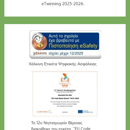
eTwinning 2025-2026.
Χάλκινη Ετικέτα Ψηφιακής Ασφάλειας
Το 12ο Νηπιαγωγείο Βέροιας
διακρίθηκε την ετικέτα “EU Code