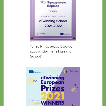
Το 12ο Νηπιαγωγείο Βέροιας
χαρακτηρίστηκε "eTwinning
School"