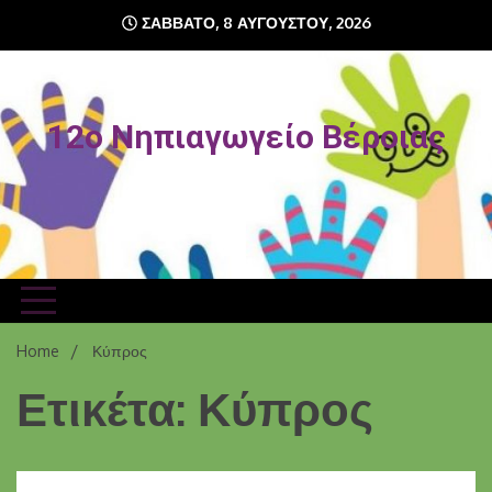
Skip
ΣΆΒΒΑΤΟ, 8 ΑΥΓΟΎΣΤΟΥ, 2026
to
content
12o Νηπιαγωγείο Βέροιας
Home
Κύπρος
Ετικέτα: Κύπρος