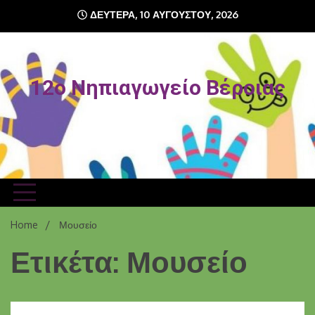
Skip
ΔΕΥΤΈΡΑ, 10 ΑΥΓΟΎΣΤΟΥ, 2026
to
content
12o Νηπιαγωγείο Βέροιας
Home
Μουσείο
Ετικέτα: Μουσείο