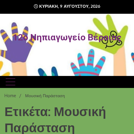
Skip
ΚΥΡΙΑΚΉ, 9 ΑΥΓΟΎΣΤΟΥ, 2026
to
content
12o Νηπιαγωγείο Βέροιας
Home
Μουσική Παράσταση
Ετικέτα: Μουσική
Παράσταση