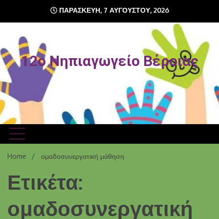
Skip
ΠΑΡΑΣΚΕΥΉ, 7 ΑΥΓΟΎΣΤΟΥ, 2026
to
content
12o Νηπιαγωγείο Βέροιας
Home
ομαδοσυνεργατική μάθηση
Ετικέτα:
ομαδοσυνεργατική