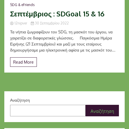
SDG & eFriends
Σεπτέμβριος : SDGoal 15 & 16
12nipver
30 Σεπτεμβρίου 2022
Τα νήπια ζωγραφίζουν τον SDG, τη μασκότ του έργου, να
χαιρετίζει σε διαφορετικές γλώσσες. Παγκόσμια Ημέρα
Ειρήνης (21 Σεπτεμβρίου) και μαζί με τους εταίρους
δημιουργήσαμε μια ηλεκτρονική αφίσα με τις μασκότ του...
Read More
Αναζήτηση
Αναζήτηση