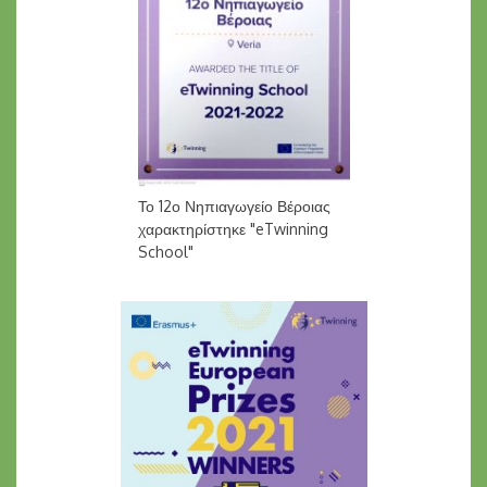
Το 12ο Νηπιαγωγείο Βέροιας
χαρακτηρίστηκε "eTwinning
School"