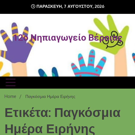
Skip
ΠΑΡΑΣΚΕΥΉ, 7 ΑΥΓΟΎΣΤΟΥ, 2026
to
content
12o Νηπιαγωγείο Βέροιας
Home
Παγκόσμια Ημέρα Ειρήνης
Ετικέτα: Παγκόσμια
Ημέρα Ειρήνης