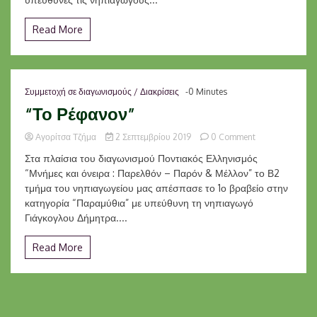
Read More
Συμμετοχή σε διαγωνισμούς / Διακρίσεις
-0 Minutes
“Το Ρέφανον”
on
Αγορίτσα Τζήμα
2 Σεπτεμβρίου 2019
0 Comment
“Το
Στα πλαίσια του διαγωνισμού Ποντιακός Ελληνισμός
Ρέφανον”
“Μνήμες και όνειρα : Παρελθόν – Παρόν & Μέλλον” το Β2
τμήμα του νηπιαγωγείου μας απέσπασε το 1ο βραβείο στην
κατηγορία “Παραμύθια” με υπεύθυνη τη νηπιαγωγό
Γιάγκογλου Δήμητρα....
Read More