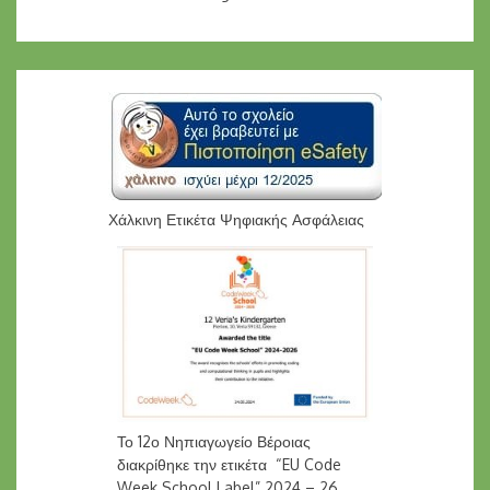
Χάλκινη Ετικέτα Ψηφιακής Ασφάλειας
Το 12ο Νηπιαγωγείο Βέροιας
διακρίθηκε την ετικέτα “EU Code
Week School Label” 2024 – 26