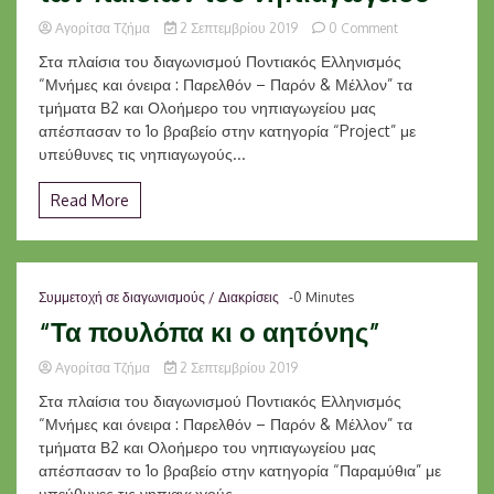
on
Αγορίτσα Τζήμα
2 Σεπτεμβρίου 2019
0 Comment
“Ο
Στα πλαίσια του διαγωνισμού Ποντιακός Ελληνισμός
Πόντος
“Μνήμες και όνειρα : Παρελθόν – Παρόν & Μέλλον” τα
μέσα
τμήματα Β2 και Ολοήμερο του νηπιαγωγείου μας
από
τα
απέσπασαν το 1ο βραβείο στην κατηγορία “Project” με
μάτια
υπεύθυνες τις νηπιαγωγούς...
των
παιδιών
Read More
του
νηπιαγωγείου”
Συμμετοχή σε διαγωνισμούς / Διακρίσεις
-0 Minutes
“Τα πουλόπα κι ο αητόνης”
Αγορίτσα Τζήμα
2 Σεπτεμβρίου 2019
Στα πλαίσια του διαγωνισμού Ποντιακός Ελληνισμός
“Μνήμες και όνειρα : Παρελθόν – Παρόν & Μέλλον” τα
τμήματα Β2 και Ολοήμερο του νηπιαγωγείου μας
απέσπασαν το 1ο βραβείο στην κατηγορία “Παραμύθια” με
υπεύθυνες τις νηπιαγωγούς...