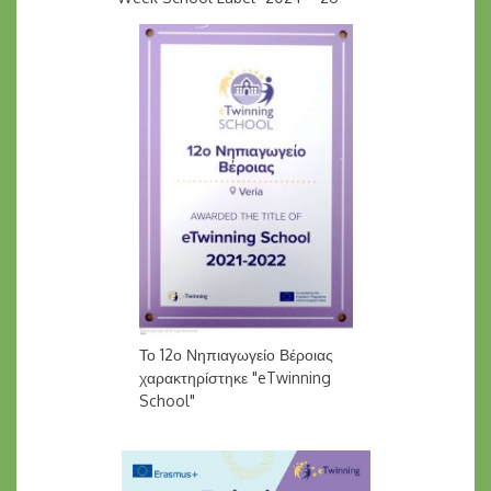
Το 12ο Νηπιαγωγείο Βέροιας
χαρακτηρίστηκε "eTwinning
School"