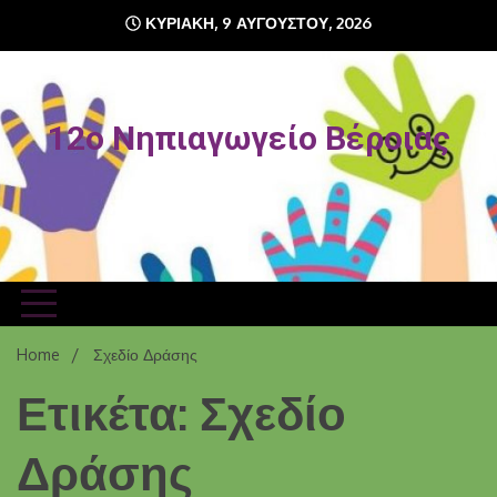
Skip
ΚΥΡΙΑΚΉ, 9 ΑΥΓΟΎΣΤΟΥ, 2026
to
content
12o Νηπιαγωγείο Βέροιας
Home
Σχεδίο Δράσης
Ετικέτα: Σχεδίο
Δράσης