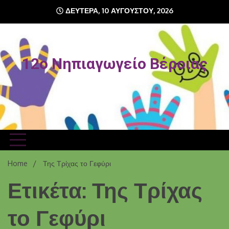
Skip
ΔΕΥΤΈΡΑ, 10 ΑΥΓΟΎΣΤΟΥ, 2026
to
content
12o Νηπιαγωγείο Βέροιας
Home
Της Τρίχας το Γεφύρι
Ετικέτα: Της Τρίχας
το Γεφύρι