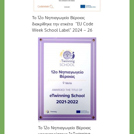
Το 12ο Νηπιαγωγείο Βέροιας
διακρίθηκε την ετικέτα “EU Code
Week School Label” 2024 – 26
Το 12ο Νηπιαγωγείο Βέροιας
χαρακτηρίστηκε "eTwinning