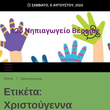
Skip
ΣΆΒΒΑΤΟ, 8 ΑΥΓΟΎΣΤΟΥ, 2026
to
content
12o Νηπιαγωγείο Βέροιας
Home
Χριστούγεννα
Ετικέτα:
Χριστούγεννα