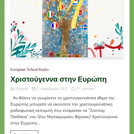
European School Radio
Χριστούγεννα στην Ευρώπη
on
12nipver
21 Δεκεμβρίου 2021
0 Comment
Χριστούγεννα
Αν θέλετε να γνωρίσετε τα χριστουγεννιάτικα έθιμα της
στην
Ευρώπης μπορείτε να ακούσετε την χριστουγεννιάτικη
Ευρώπη
ραδιοφωνική εκπομπή που ετοίμασαν τα “Σούπερ
Παιδάκια” του 12ου Νηπιαγωγείου Βέροιας! Χριστούγεννα
στην Ευρώπη...