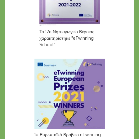
Το 12ο Νηπιαγωγείο Βέροιας
χαρακτηρίστηκε "eTwinning
School"
1o Ευρωπαϊκό Βραβείο eTwinning