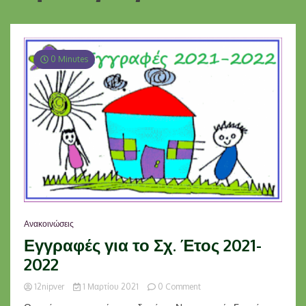
0 Minutes
Ανακοινώσεις
Εγγραφές για το Σχ. Έτος 2021-
2022
on
12nipver
1 Μαρτίου 2021
0 Comment
Εγγραφές