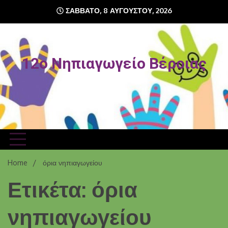
Skip
ΣΆΒΒΑΤΟ, 8 ΑΥΓΟΎΣΤΟΥ, 2026
to
content
12o Νηπιαγωγείο Βέροιας
Home
όρια νηπιαγωγείου
Ετικέτα: όρια
νηπιαγωγείου