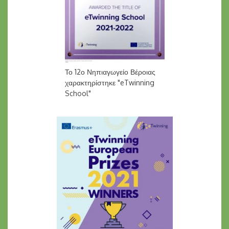
Το 12ο Νηπιαγωγείο Βέροιας
χαρακτηρίστηκε "eTwinning
School"