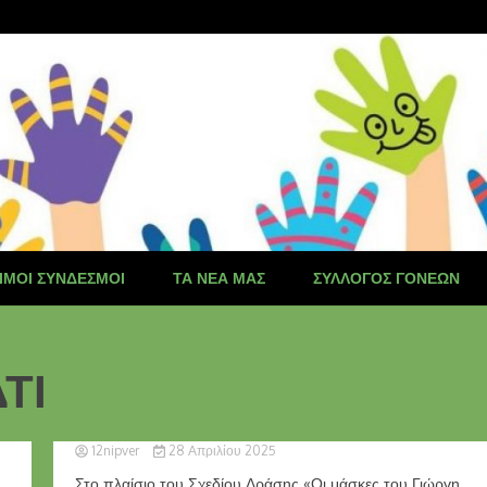
ΙΜΟΙ ΣΎΝΔΕΣΜΟΙ
ΤΑ ΝΈΑ ΜΑΣ
ΣΎΛΛΟΓΟΣ ΓΟΝΈΩΝ
ΔΤΙ
12nipver
28 Απριλίου 2025
Στο πλαίσιο του Σχεδίου Δράσης «Οι μάσκες του Γιώργη