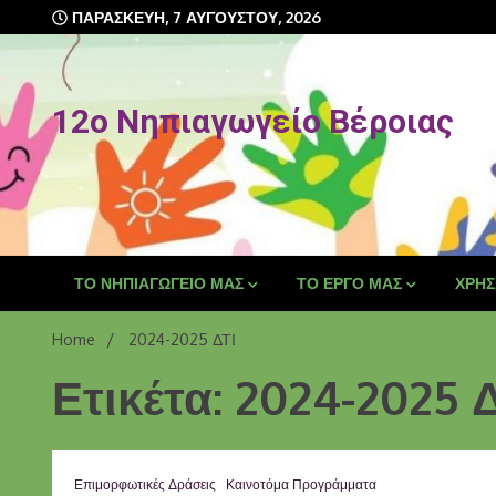
Skip
ΠΑΡΑΣΚΕΥΉ, 7 ΑΥΓΟΎΣΤΟΥ, 2026
to
content
12o Νηπιαγωγείο Βέροιας
ΤΟ ΝΗΠΙΑΓΩΓΕΊΟ ΜΑΣ
ΤΟ ΈΡΓΟ ΜΑΣ
ΧΡΉΣ
Home
2024-2025 ΔΤΙ
Ετικέτα: 2024-2025 
Επιμορφωτικές Δράσεις
Καινοτόμα Προγράμματα