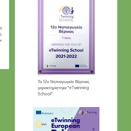
το
ς
ν
Το 12ο Νηπιαγωγείο Βέροιας
χαρακτηρίστηκε "eTwinning
School"