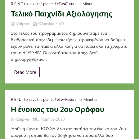
R.E.N.T to save the planet #eTw4Future
-1 Minute
Τελικό Παιχνίδι Αξιολόγησης
12nipver
13 Ιουνίου 2023
Στο τέλος του προγράμματος δημιουργήσαμε ένα
διαδραστικό παιχνίδι με ερωτήσεις προκειμένου να δούμε τι
έχουν μάθει τα παιδιά αλλά και για να πάρει όλα τα χρώματά
του ο ROYGBIV. Οι ερωτήσεις του παιχνιδιού
δημιουργήθηκαν...
Read More
R.E.N.T to save the planet #eTw4Future
-2 Minutes
Η ένοικος του 2ου Ορόφου
12nipver
5 Μαρτίου 2023
Ήρθε η ώρα ο ROYGBIV να συναντήσει την ένοικο του 2ου
ορόφου η οποία θα τον βοηθήσει να πάρει άλλα δύο