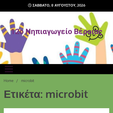
Skip
ΣΆΒΒΑΤΟ, 8 ΑΥΓΟΎΣΤΟΥ, 2026
to
content
12o Νηπιαγωγείο Βέροιας
Home
microbit
Ετικέτα: microbit