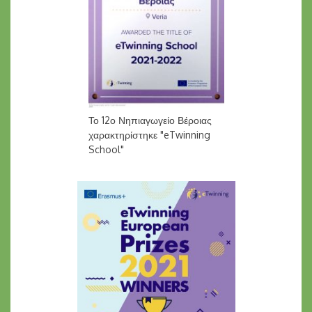
Το 12ο Νηπιαγωγείο Βέροιας
χαρακτηρίστηκε "eTwinning
School"