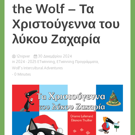
the Wolf – Τα
Χριστούγεννα του
λύκου Ζαχαρία
12nipver
30 Δεκεμβρίου 2024
in
2024 - 2025 ETwinning
,
ETwinning Προγράμματα
,
Wolf’s Intercultural Adventures
- 0 Minutes