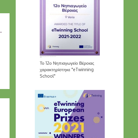
Το 12ο Νηπιαγωγείο Βέροιας
χαρακτηρίστηκε "eTwinning
School"