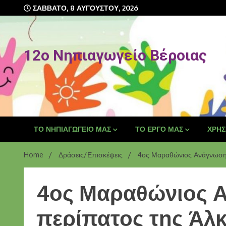
ΣΆΒΒΑΤΟ, 8 ΑΥΓΟΎΣΤΟΥ, 2026
12o Νηπιαγωγείο Βέροιας
ΤΟ ΝΗΠΙΑΓΩΓΕΊΟ ΜΑΣ
ΤΟ ΈΡΓΟ ΜΑΣ
ΧΡΉΣ
Home
Δράσεις/Επισκέψεις
4ος Μαραθώνιος Ανάγνωσης 
4ος Μαραθώνιος Α
περίπατος της Άλκ