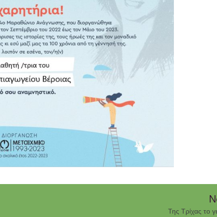
N
Της Τρίχας το γ