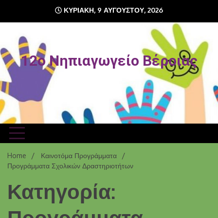
Skip
ΚΥΡΙΑΚΉ, 9 ΑΥΓΟΎΣΤΟΥ, 2026
to
content
12o Νηπιαγωγείο Βέροιας
Home
Καινοτόμα Προγράμματα
Προγράμματα Σχολικών Δραστηριοτήτων
Κατηγορία:
Προγράμματα