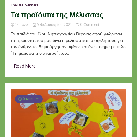
The BeeTwinners
Τα προϊόντα της Μέλισσας
on
12nipver
9 Φεβρουαρίου 2021
0 Comment
Τα
Τα παιδιά του 12ου Νηπιαγωγείου Βέροιας αφού γνώρισαν
προϊόντα
τα προϊόντα που μας δίνει η μέλισσα και τα οφέλη τους για
της
τον άνθρωπο, δημιούργησαν αφίσες και ένα ποίημα με τίτλο
Μέλισσας
“Τη μέλισσα την αγαπώ” που...
Read More
0 Minutes