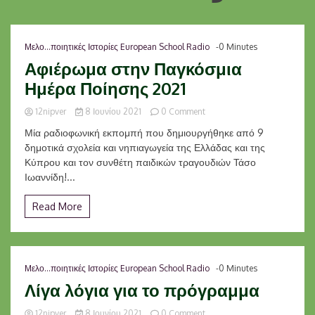
Μελο...ποιητικές Ιστορίες European School Radio
-0 Minutes
Αφιέρωμα στην Παγκόσμια
Ημέρα Ποίησης 2021
on
12nipver
8 Ιουνίου 2021
0 Comment
Αφιέρωμα
Μία ραδιοφωνική εκπομπή που δημιουργήθηκε από 9
στην
δημοτικά σχολεία και νηπιαγωγεία της Ελλάδας και της
Παγκόσμια
Κύπρου και τον συνθέτη παιδικών τραγουδιών Τάσο
Ημέρα
Ποίησης
Ιωαννίδη!...
2021
Read More
Μελο...ποιητικές Ιστορίες European School Radio
-0 Minutes
Λίγα λόγια για το πρόγραμμα
on
12nipver
8 Ιουνίου 2021
0 Comment