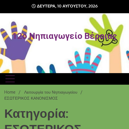
Skip
ΔΕΥΤΈΡΑ, 10 ΑΥΓΟΎΣΤΟΥ, 2026
to
content
12o Νηπιαγωγείο Βέροιας
Home
Λειτουργία του Νηπιαγωγείου
ΕΣΩΤΕΡΙΚΟΣ ΚΑΝΟΝΙΣΜΟΣ
Κατηγορία:
ΕΣΩΤΕΡΙΚΟΣ