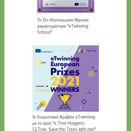
Το 12ο Νηπιαγωγείο Βέροιας
χαρακτηρίστηκε "eTwinning
School"
1o Ευρωπαϊκό Βραβείο eTwinning
με το έργο "e Tree Huggers:
1,2,Tree, Save the Trees with me!"