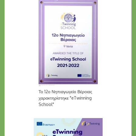
Το 12ο Νηπιαγωγείο Βέροιας
χαρακτηρίστηκε "eTwinning
School"