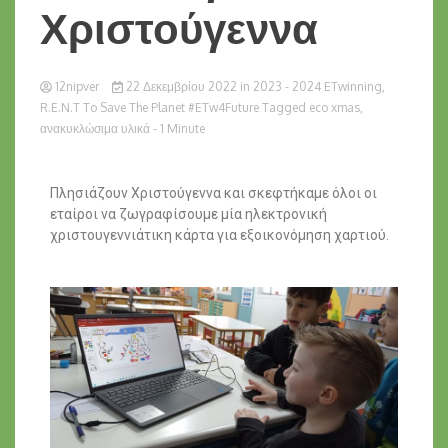
Χριστούγεννα
12nipver
22 Δεκεμβρίου 2022
in
2023 - 2024 ETwinning
,
R.E.N.T To Save The Planet #eTw4Future
Tagged
eco xmas
,
ανακυκλώσιμα υλικά
- 1 Minute
Πλησιάζουν Χριστούγεννα και σκεφτήκαμε όλοι οι
εταίροι να ζωγραφίσουμε μία ηλεκτρονική
χριστουγεννιάτικη κάρτα για εξοικονόμηση χαρτιού.