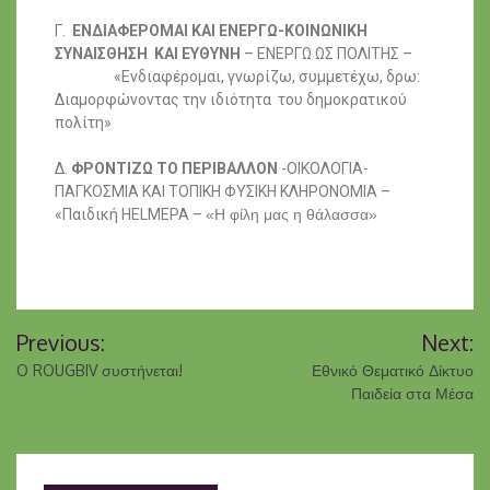
Γ.
ΕΝΔΙΑΦΕΡΟΜΑΙ ΚΑΙ ΕΝΕΡΓΩ-ΚΟΙΝΩΝΙΚΗ
ΣΥΝΑΙΣΘΗΣΗ
ΚΑΙ ΕΥΘΥΝΗ
– ΕΝΕΡΓΩ ΩΣ ΠΟΛΙΤΗΣ –
«Ενδιαφέρομαι,
γνωρίζω, συμμετέχω, δρω:
Διαμορφώνοντας την ιδιότητα
του δημοκρατικού
πολίτη»
Δ.
ΦΡΟΝΤΙΖΩ ΤΟ ΠΕΡΙΒΑΛΛΟΝ
-ΟΙΚΟΛΟΓΙΑ-
ΠΑΓΚΟΣΜΙΑ ΚΑΙ ΤΟΠΙΚΗ ΦΥΣΙΚΗ ΚΛΗΡΟΝΟΜΙΑ –
«Παιδική HELMEPA –
«Η φίλη μας η θάλασσα»
Previous:
Next:
O ROUGBIV συστήνεται!
Εθνικό Θεματικό Δίκτυο
Παιδεία στα Μέσα