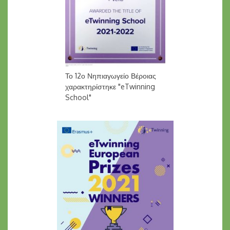
Το 12ο Νηπιαγωγείο Βέροιας
χαρακτηρίστηκε "eTwinning
School"