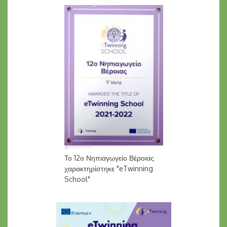
Το 12ο Νηπιαγωγείο Βέροιας
χαρακτηρίστηκε "eTwinning
School"