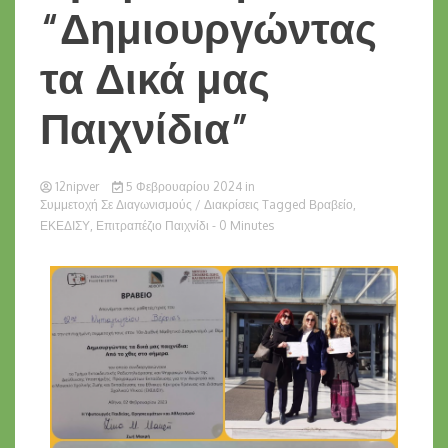
“Δημιουργώντας
τα Δικά μας
Παιχνίδια”
12nipver
5 Φεβρουαρίου 2024
in
Συμμετοχή Σε Διαγωνισμούς / Διακρίσεις
Tagged
Βραβείο
,
ΕΚΕΔΙΣΥ
,
Επιτραπέζιο Παιχνίδι
- 0 Minutes