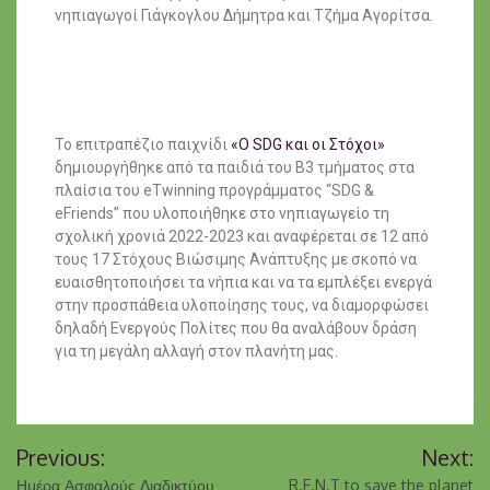
νηπιαγωγοί Γιάγκογλου Δήμητρα και Τζήμα Αγορίτσα.
Το επιτραπέζιο παιχνίδι
«Ο SDG και οι Στόχοι»
δημιουργήθηκε από τα παιδιά του Β3 τμήματος στα
πλαίσια του eTwinning προγράμματος “SDG &
eFriends” που υλοποιήθηκε στο νηπιαγωγείο τη
σχολική χρονιά 2022-2023 και αναφέρεται σε 12 από
τους 17 Στόχους Βιώσιμης Ανάπτυξης με σκοπό να
ευαισθητοποιήσει τα νήπια και να τα εμπλέξει ενεργά
στην προσπάθεια υλοποίησης τους, να διαμορφώσει
δηλαδή Ενεργούς Πολίτες που θα αναλάβουν δράση
για τη μεγάλη αλλαγή στον πλανήτη μας.
Previous:
Next:
Ημέρα Ασφαλούς Διαδικτύου
R.E.N.T to save the planet