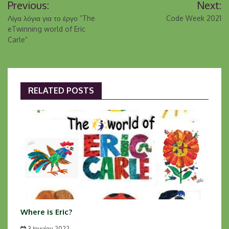
Previous:
Next:
άρθρων
Λίγα λόγια για το έργο ”The
Code Week 2021
eTwinning world of Eric
Carle”
RELATED POSTS
Where is Eric?
3 Ιουνίου 2022