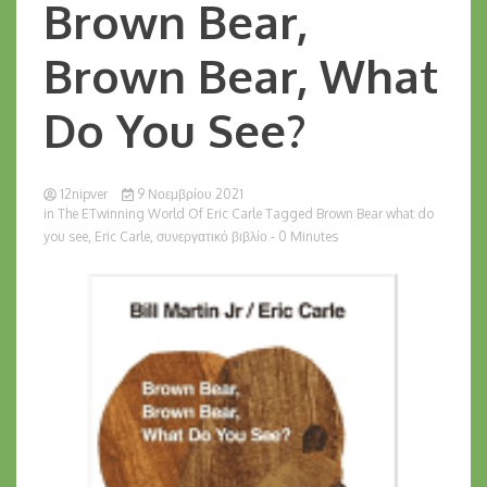
Brown Bear,
Brown Bear, What
Do You See?
12nipver
9 Νοεμβρίου 2021
in
The ETwinning World Of Eric Carle
Tagged
Brown Bear what do
you see
,
Eric Carle
,
συνεργατικό βιβλίο
- 0 Minutes