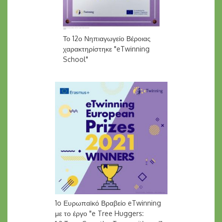
Το 12ο Νηπιαγωγείο Βέροιας
χαρακτηρίστηκε "eTwinning
School"
1o Ευρωπαϊκό Βραβείο eTwinning
με το έργο "e Tree Huggers: