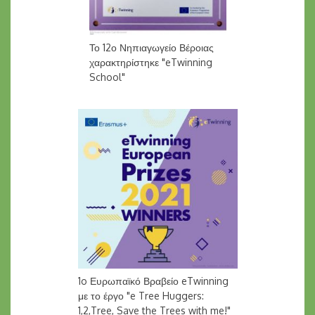
Το 12ο Νηπιαγωγείο Βέροιας
χαρακτηρίστηκε "eTwinning
School"
1o Ευρωπαϊκό Βραβείο eTwinning
με το έργο "e Tree Huggers:
1,2,Tree, Save the Trees with me!"