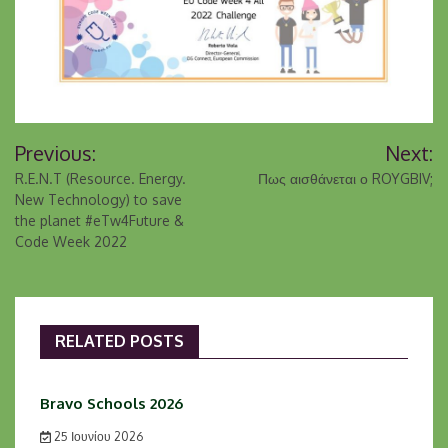
Previous:
Next:
R.E.N.T (Resource. Energy.
Πως αισθάνεται ο ROYGBIV;
New Technology) to save
the planet #eTw4Future &
Code Week 2022
RELATED POSTS
Bravo Schools 2026
25 Ιουνίου 2026