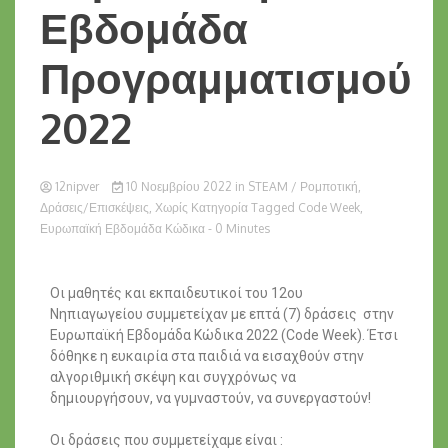
Εβδομάδα
Προγραμματισμού
2022
12nipver
10 Νοεμβρίου 2022
in
STEAM / Ρομποτική
,
Δράσεις/Επισκέψεις
,
Χωρίς Κατηγορία
Tagged
Code Week
,
Ευρωπαϊκή Εβδομάδα Κώδικα
- 0 Minutes
Οι μαθητές και εκπαιδευτικοί του 12ου
Νηπιαγωγείου συμμετείχαν με επτά (7) δράσεις στην
Ευρωπαϊκή Εβδομάδα Κώδικα 2022 (Code Week). Έτσι
δόθηκε η ευκαιρία στα παιδιά να εισαχθούν στην
αλγοριθμική σκέψη και συγχρόνως να
δημιουργήσουν, να γυμναστούν, να συνεργαστούν!
Οι δράσεις που συμμετείχαμε είναι :