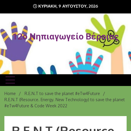
Skip
ΚΥΡΙΑΚΉ, 9 ΑΥΓΟΎΣΤΟΥ, 2026
to
content
12o Νηπιαγωγείο Βέροιας
Home
R.E.N.T to save the planet #eTw4Future
R.E.N.T (Resource. Energy. New Technology) to save the planet
#eTw4Future & Code Week 2022
R.E.N.T (Resource.