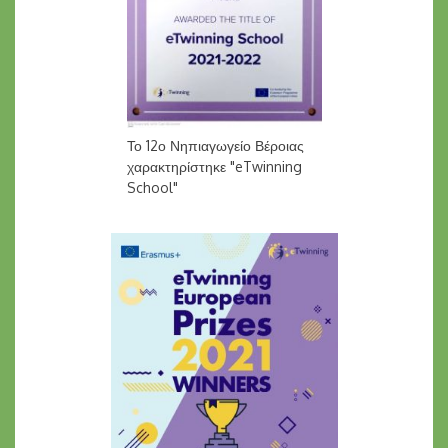
Το 12ο Νηπιαγωγείο Βέροιας
χαρακτηρίστηκε "eTwinning
School"