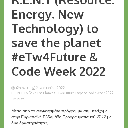
Energy. New
Technology) to
save the planet
#eTw4Future &
Code Week 2022
12nipver
2 Νοεμβρίου 2022
in
R.E.N.T To Save The Planet #eTw4Future
Tagged
code week 2022
-
1 Minute
Μέσα από το συγκεκριμένο πρόγραμμα συμμετείχαμε
στην Ευρωπαϊκή Εβδομάδα Προγραμματισμού 2022 με
δύο δραστηριότητες.