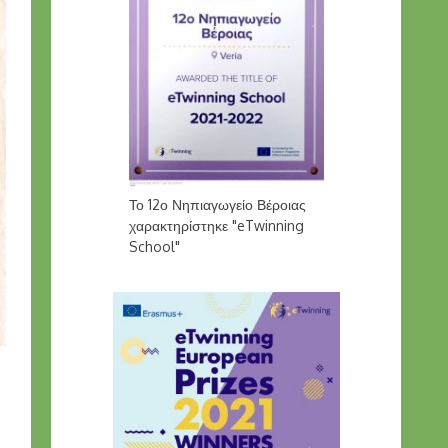
Το 12ο Νηπιαγωγείο Βέροιας
χαρακτηρίστηκε "eTwinning
School"