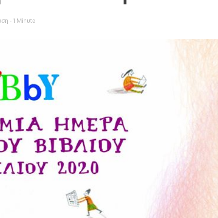
υση
- 1 Minute