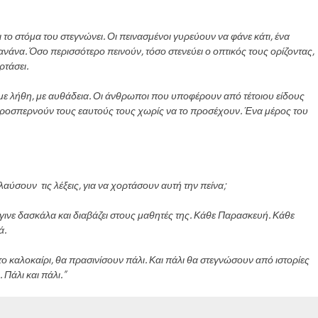
ι το στόμα του στεγνώνει. Οι πεινασμένοι γυρεύουν να φάνε κάτι, ένα
πανάνα. Όσο περισσότερο πεινούν, τόσο στενεύει ο οπτικός τους ορίζοντας,
ρτάσει.
η, με λήθη, με αυθάδεια. Οι άνθρωποι που υποφέρουν από τέτοιου είδους
 προσπερνούν τους εαυτούς τους χωρίς να το προσέχουν. Ένα μέρος του
αύσουν τις λέξεις, για να χορτάσουν αυτή την πείνα;
 έγινε δασκάλα και διαβάζει στους μαθητές της. Κάθε Παρασκευή. Κάθε
ά.
 το καλοκαίρι, θα πρασινίσουν πάλι. Και πάλι θα στεγνώσουν από ιστορίες
Πάλι και πάλι.”