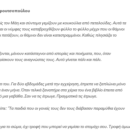
νδρουτσοπούλου
ρίς τον Μάη και σύντομα γεμίζουν με κουκούλια από πεταλούδες. Αυτά τα
αι οι νύμφες τους καταβροχθίζουν φύλλο το φύλλο μέχρι που οι θάμνοι
πετάξουν, οι θάμνοι δεν είναι κατεστραμμένοι. Καθώς πλησιάζει το
ονται, μένουν κατάστεγνοι από ιστορίες και ποιήματα, που, όταν
ίσκουν τους αναγνώστες τους. Αυτό γίνεται πάλι και πάλι.
ι του. Για δύο εβδομάδες μετά την εγχείρηση, έπρεπε να ξαπλώνει μόνο
α έναν μήνα. Όταν τελικά ξαναπήρε στα χέρια του ένα βιβλίο έπειτα από
ό μια γαβάθα. Σαν να τις έτρωγε. Πραγματικά τις έτρωγε.
είπε: “Τα παιδιά που οι γονείς τους δεν τους διάβασαν παραμύθια έχουν
φή για το σώμα, όχι τροφή που μπορεί να γεμίσει το στομάχι σου. Τροφή όμω