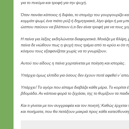
για το πνεύμα και τροφή για την ψυχή.
Όταν πεινάει κάποιος ή διψάει, το στομάχι του γουργουρίζει κα
κομμάτι ψωμί, ένα πιάτο ρύζι ή δημητριακά, λίγο ψάρι ή μια μ
ώσπου παύουν να βλέπουν ό,τι δεν είναι τροφή για να τους χο
Η πείνα για λέξεις εκδηλώνεται διαφορετικά. Μοιάζει με θλίψ
πείνα δε νιώθουν πως η ψυχή τους τρέμει από το κρύο κι ότι
κόσμου τους εξαφανίζεται χωρίς να το γνωρίζουν.
Αυτού του είδους η πείνα χορταίνεται με ποίηση και ιστορίες.
Υπάρχει όμως ελπίδα για όσους δεν έχουν ποτέ αφεθεί ν’ απολ
Υπάρχει! Το αγόρι που είπαμε διαβάζει κάθε μέρα. Το κορίτσι
βδομάδα. Αν κάποια φορά το ξεχάσει, της το θυμίζουν τα παιδι
Και τι γίνεται με τον συγγραφέα και τον ποιητή; Καθώς έρχεται
και ποιήματα, που θα πετάξουν μακριά προς κάθε κατεύθυνση. 