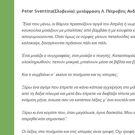
Peter Sventina(Σλοβενία): μετάφραση Λ. Πέτροβιτς Α
“Εκεί που μένω, οι θάμνοι πρασινίζουν αργά τον Απρίλη ή νω
κουκούλια μοιάζουν με μπαλίτσες από βαμβάκι ή με κουφέτα κ
απογυμνώνονται. Όταν όμως οι νύμφες γίνουν πεταλούδες και 
καλοκαίρι, ξαναγίνονται πράσινοι πάλι και πάλι.
Έτσι μοιάζει ο συγγραφέας, έτσι μοιάζει ο ποιητής. Κατασπαράζ
ολοκληρωθούν, πετούν μακριά, μπαίνουν μέσα σε βιβλία και βρ
Και τι συμβαίνει σ’ εκείνα τα ποιήματα και τις ιστορίες;
Ξέρω ένα αγόρι που έπρεπε να κάνει κάποια εγχείρηση στο μάτ
από τη δεξιά πλευρά και μετά δεν έπρεπε να διαβάζει τίποτα γι
ενάμιση μήνα, ένιωσε σαν να κατάπινε λέξεις μ’ ένα κουτάλι απ
Ξέρω κι ένα κορίτσι που, όταν μεγάλωσε, έγινε δασκάλα. Μου 
στερηθεί κάτι σημαντικό”.
Οι λέξεις στα ποιήματα και στις ιστορίες είναι τροφή. Όχι τρο