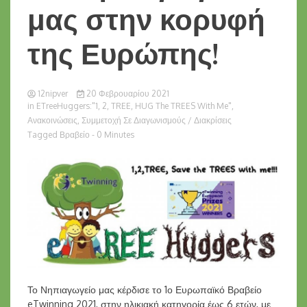
μας στην κορυφή
της Ευρώπης!
12nipver
20 Φεβρουαρίου 2021
in
ETreeHuggers:"1, 2, TREE, HUG The TREES With Me"
,
Ανακοινώσεις
,
Συμμετοχή Σε Διαγωνισμούς / Διακρίσεις
Tagged
Βραβείο
- 0 Minutes
Το Νηπιαγωγείο μας κέρδισε το 1ο Ευρωπαϊκό Βραβείο
eTwinning 2021, στην ηλικιακή κατηγορία έως 6 ετών, με