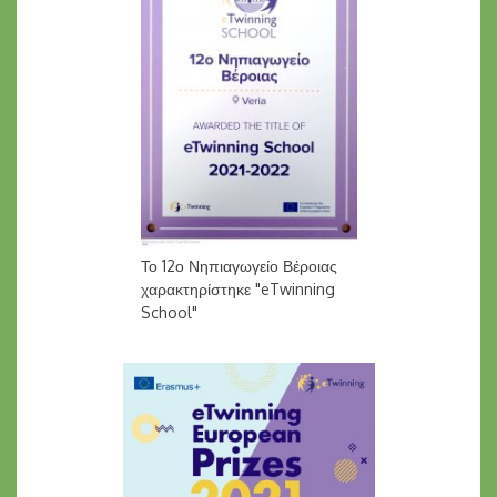
Το 12ο Νηπιαγωγείο Βέροιας
χαρακτηρίστηκε "eTwinning
School"