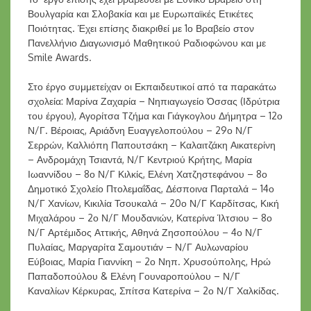
Βουλγαρία και Σλοβακία και με Ευρωπαϊκές Ετικέτες
Ποιότητας. Έχει επίσης διακριθεί με 1ο Βραβείο στον
Πανελλήνιο Διαγωνισμό Μαθητικού Ραδιοφώνου και με
Smile Awards.
Στο έργο συμμετείχαν οι Εκπαιδευτικοί από τα παρακάτω
σχολεία: Μαρίνα Ζαχαρία – Νηπιαγωγείο Όσσας (Ιδρύτρια
του έργου), Αγορίτσα Τζήμα και Γιάγκογλου Δήμητρα – 12ο
Ν/Γ. Βέροιας, Αριάδνη Ευαγγελοπούλου – 29ο Ν/Γ
Σερρών, Καλλιόπη Παπουτσάκη – Καλαιτζάκη Αικατερίνη
– Ανδρομάχη Τσιαντά, Ν/Γ Κεντριού Κρήτης, Μαρία
Ιωαννίδου – 8ο Ν/Γ Κιλκίς, Ελένη Χατζηστεφάνου – 8ο
Δημοτικό Σχολείο Πτολεμαΐδας, Δέσποινα Παρταλά – 14ο
Ν/Γ Χανίων, Κικιλία Τσουκαλά – 20ο Ν/Γ Καρδίτσας, Κική
Μιχαλάρου – 2ο Ν/Γ Μουδανιών, Κατερίνα Ίλτσιου – 8ο
Ν/Γ Αρτέμιδος Αττικής, Αθηνά Ζησοπούλου – 4ο Ν/Γ
Πυλαίας, Μαργαρίτα Σαμουτιάν – Ν/Γ Αυλωναρίου
Εύβοιας, Μαρία Γιαννίκη – 2ο Νηπ. Χρυσούπολης, Ηρώ
Παπαδοπούλου & Ελένη Γουναροπούλου – Ν/Γ
Καναλίων Κέρκυρας, Σπίτσα Κατερίνα – 2ο Ν/Γ Χαλκίδας.