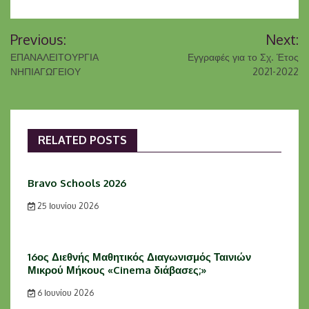
Πλοήγηση
Previous:
Next:
άρθρων
ΕΠΑΝΑΛΕΙΤΟΥΡΓΙΑ
Εγγραφές για το Σχ. Έτος
ΝΗΠΙΑΓΩΓΕΙΟΥ
2021-2022
RELATED POSTS
Bravo Schools 2026
25 Ιουνίου 2026
16ος Διεθνής Μαθητικός Διαγωνισμός Ταινιών
Μικρού Μήκους «Cinema διάβασες;»
6 Ιουνίου 2026