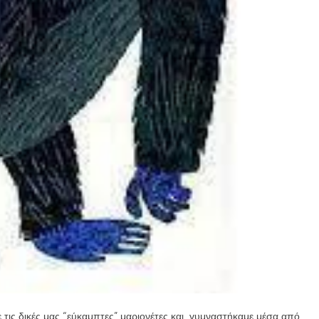
ις δικές μας “εύκαμπτες” μαριονέτες και γυμναστήκαμε μέσα από