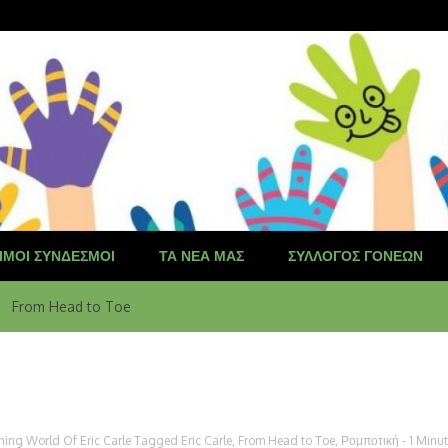
ΙΜΟΙ ΣΎΝΔΕΣΜΟΙ
ΤΑ ΝΈΑ ΜΑΣ
ΣΎΛΛΟΓΟΣ ΓΟΝΈΩΝ
From Head to Toe
ing World Of Eric Carle
Tagged
Eric Carle
,
From Head to Toe
,
Ρομποτική
- 1 Minu