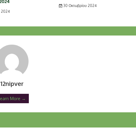
2024
30 Οκτωβρίου 2024
 2024
12nipver
Learn More →