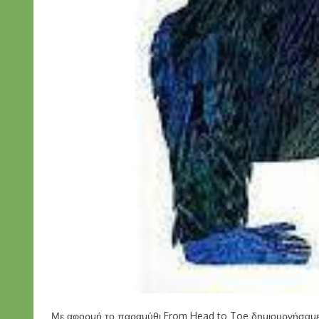
Με αφορμή το παραμύθι From Head to Toe δημιουργήσαμε τ