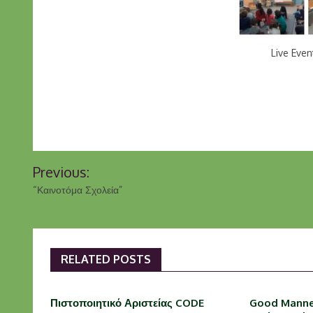
Live Even
Πλοήγηση
Previous:
άρθρων
“Καινοτόμα Σχολεία”
RELATED POSTS
Πιστοποιητικό Αριστείας CODE
Good Manne