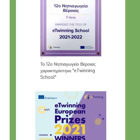
Το 12ο Νηπιαγωγείο Βέροιας
χαρακτηρίστηκε "eTwinning
School"